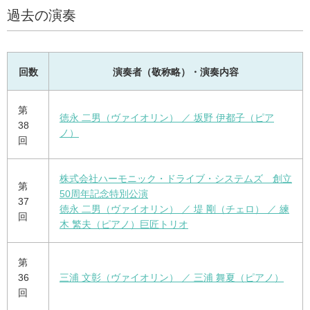
過去の演奏
回数
演奏者（敬称略）・演奏内容
第
徳永 二男（ヴァイオリン） ／ 坂野 伊都子（ピア
38
ノ）
回
株式会社ハーモニック・ドライブ・システムズ 創立
第
50周年記念特別公演
37
徳永 二男（ヴァイオリン） ／ 堤 剛（チェロ） ／ 練
回
木 繁夫（ピアノ）巨匠トリオ
第
36
三浦 文彰（ヴァイオリン） ／ 三浦 舞夏（ピアノ）
回