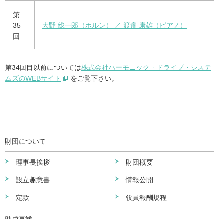
第
35
大野 総一郎（ホルン） ／ 渡邉 康雄（ピアノ）
回
第34回目以前については
株式会社ハーモニック・ドライブ・システ
ムズのWEBサイト
をご覧下さい。
財団について
理事長挨拶
財団概要
設立趣意書
情報公開
定款
役員報酬規程