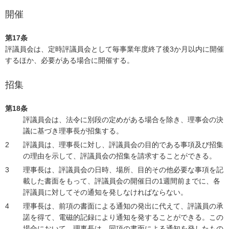
開催
第17条
評議員会は、定時評議員会として毎事業年度終了後3か月以内に開催
するほか、必要がある場合に開催する。
招集
第18条
評議員会は、法令に別段の定めがある場合を除き、理事会の決
議に基づき理事長が招集する。
評議員は、理事長に対し、評議員会の目的である事項及び招集
の理由を示して、評議員会の招集を請求することができる。
理事長は、評議員会の日時、場所、目的その他必要な事項を記
載した書面をもって、評議員会の開催日の1週間前までに、各
評議員に対してその通知を発しなければならない。
理事長は、前項の書面による通知の発出に代えて、評議員の承
諾を得て、電磁的記録により通知を発することができる。この
場合において、理事長は、同項の書面による通知を発したもの