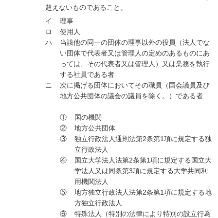
超えないものであること。
イ
理事
ロ
使用人
ハ
当該他の同一の団体の理事以外の役員（法人でな
い団体で代表者又は管理人の定めのあるものにあ
っては、その代表者又は管理人）又は業務を執行
する社員である者
ニ
次に掲げる団体においてその職員（国会議員及び
地方公共団体の議会の議員を除く。）である者
①
国の機関
②
地方公共団体
③
独立行政法人通則法第2条第1項に規定する独
立行政法人
④
国立大学法人法第2条第1項に規定する国立大
学法人又は同条第3項に規定する大学共同利
用機関法人
⑤
地方独立行政法人法第2条第1項に規定する地
方独立行政法人
⑥
特殊法人（特別の法律により特別の設立行為