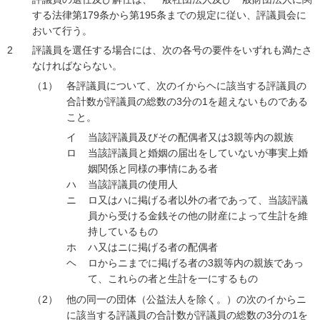
する法律第179条から第195条までの規定に従い、評議員会に
おいて行う。
評議員を選任する場合には、次の各号の要件をいずれも満たさ
なければならない。
各評議員について、次のイからヘに該当する評議員の
合計数が評議員の総数の3分の1を超えないものである
こと。
イ
当該評議員及びその配偶者又は3親等内の親族
ロ
当該評議員と婚姻の届出をしていないが事実上婚
姻関係と同様の事情にある者
ハ
当該評議員の使用人
ニ
ロ又はハに掲げる者以外の者であって、当該評議
員から受ける金銭その他の財産によって生計を維
持しているもの
ホ
ハ又はニに掲げる者の配偶者
ヘ
ロからニまでに掲げる者の3親等内の親族であっ
て、これらの者と生計を一にするもの
他の同一の団体（公益法人を除く。）の次のイからニ
に該当する評議員の合計数が評議員の総数の3分の1を