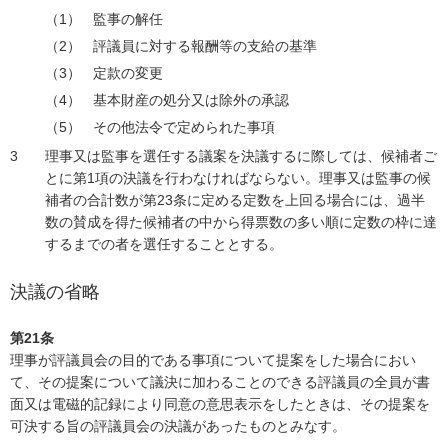
監事の解任
評議員に対する報酬等の支給の基準
定款の変更
基本財産の処分又は除外の承認
その他法令で定められた事項
理事又は監事を選任する議案を決議するに際しては、候補者ご
とに第1項の決議を行わなければならない。理事又は監事の候
補者の合計数が第23条に定める定数を上回る場合には、過半
数の賛成を得た候補者の中から得票数の多い順に定数の枠に達
するまでの者を選任することとする。
決議の省略
第21条
理事が評議員会の目的である事項について提案をした場合におい
て、その提案について議決に加わることのできる評議員の全員が書
面又は電磁的記録により同意の意思表示をしたときは、その提案を
可決する旨の評議員会の決議があったものとみなす。